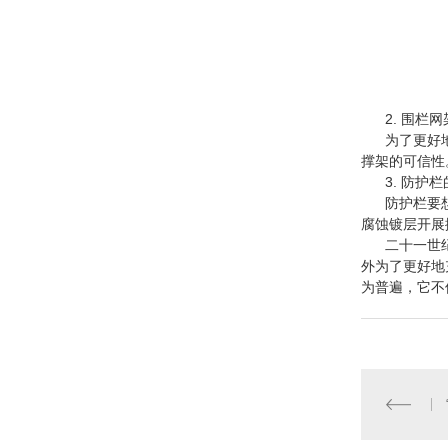
2. 围栏网
为了更好地确
撑架的可信性
3. 防护栏
防护栏要想使
腐蚀镀层开展
二十一世纪的
外为了更好地
为普遍，它不