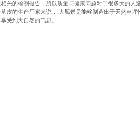
供相关的检测报告，所以质量与健康问题对于很多大的人
动草坪
康迈斯幼儿园人造草坪
造草皮的生产厂家来说，.大愿景是能够制造出于天然草坪
中享受到大自然的气息。
迈斯人造草坪有限公司专业经营各种河南人造草坪,河南人造
00011
在这个城市，人造草坪被限制使用，却难以阻挡