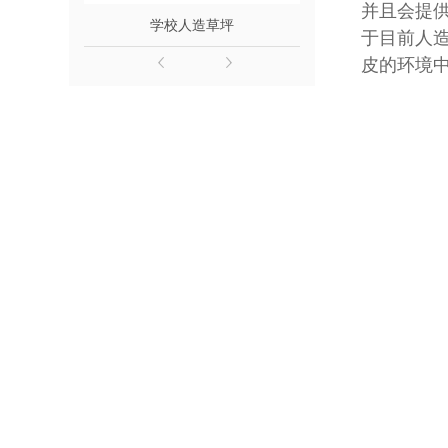
并且会提
学校人造草坪
体育运
于目前人
皮的环境
洛阳康
线:189379