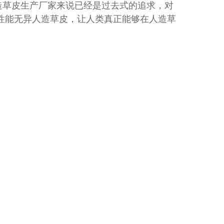
造草皮生产厂家来说已经是过去式的追求，对
幼儿园彩虹草
性能无异人造草皮，让人类真正能够在人造草
草皮,持久耐用,价格低廉,咨询热
人造草坪基础垫层的那时，务必运用到沥清来作为重要的基础梁